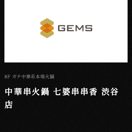
8F ガチ中華系本場火鍋
中華串火鍋 七婆串串香 渋谷
店