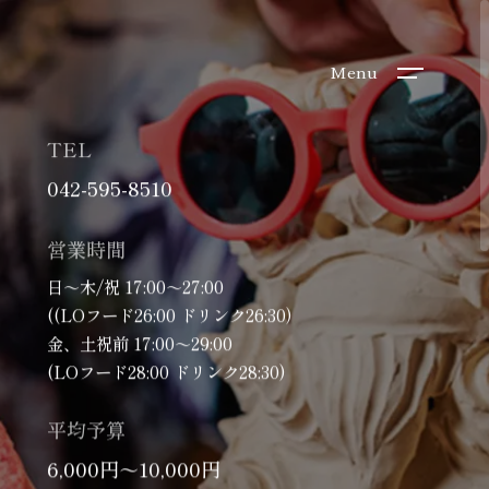
Menu
TEL
042-595-8510
営業時間
日～木/祝 17:00～27:00
((LOフード26:00 ドリンク26:30)
金、土祝前 17:00～29:00
(LOフード28:00 ドリンク28:30)
平均予算
6,000円～10,000円