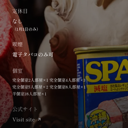
定休日
なし
（1月1日のみ）
喫煙
電子タバコのみ可
個室
完全個室2人部屋×1 完全個室4人部屋×3
完全個室5人部屋×2 完全個室8人部屋×1
半個室18人部屋×1
公式サイト
Visit site